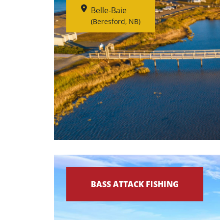
Belle-Baie
(Beresford, NB)
BASS ATTACK FISHING