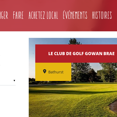
(current)
nger
Faire
Achetez local
Événements
Histoires
LE CLUB DE GOLF GOWAN BRAE
E
Bathurst
▼