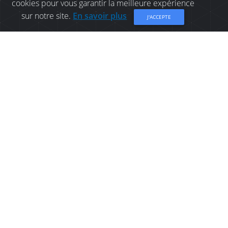
cookies pour vous garantir la meilleure expérience
sur notre site.
En savoir plus
J'ACCEPTE
HOTEL À BATHURST:
COMFORT INN BATHURST
L'hôtel Comfort Inn® est idéalement situé près
du centre commercial Place Bathurst Mall, les
Cinémas Apollo, le Centre régional K.-C.-Irving, le
Parc de la plage Youghall, les terrains de golf
Gowan Brae et Squire Green et la marina de
Bathurst.
Partager